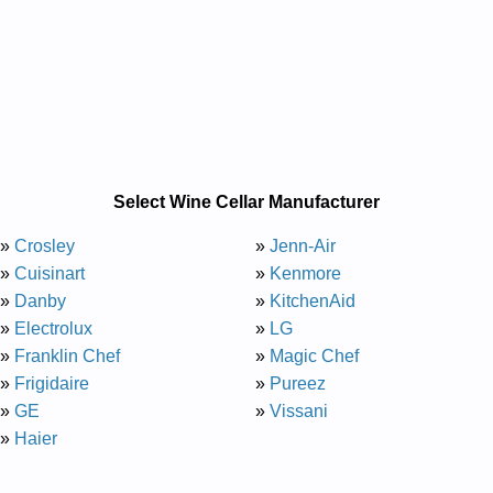
Select Wine Cellar Manufacturer
»
Crosley
»
Jenn-Air
»
Cuisinart
»
Kenmore
»
Danby
»
KitchenAid
»
Electrolux
»
LG
»
Franklin Chef
»
Magic Chef
»
Frigidaire
»
Pureez
»
GE
»
Vissani
»
Haier