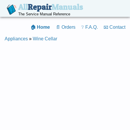
All
Repair
Manuals
The Service Manual Reference
🏠 Home
📄 Orders
❔ F.A.Q.
📧 Contact
Appliances
»
Wine Cellar