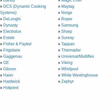
»
Danby
»
Magic Chef
»
DCS (Dynamic Cooking
»
Maytag
Systems)
»
Norge
»
DeLonghi
»
Roper
»
Dynasty
»
Samsung
»
Electrolux
»
Sharp
»
Estate
»
Sunray
»
Fisher & Paykel
»
Tappan
»
Frigidaire
»
Thermador
»
Gaggenau
»
Universal/Multiflex
»
GE
»
Viking
»
Gibson
»
Whirlpool
»
Haier
»
White Westinghouse
»
Hardwick
»
Zephyr
»
Hotpoint