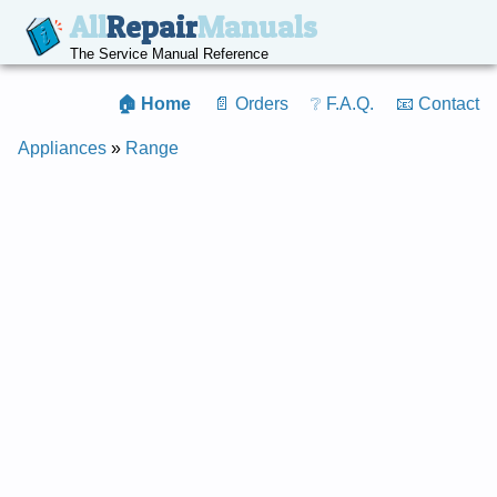
All
Repair
Manuals
The Service Manual Reference
🏠 Home
📄 Orders
❔ F.A.Q.
📧 Contact
Appliances
»
Range